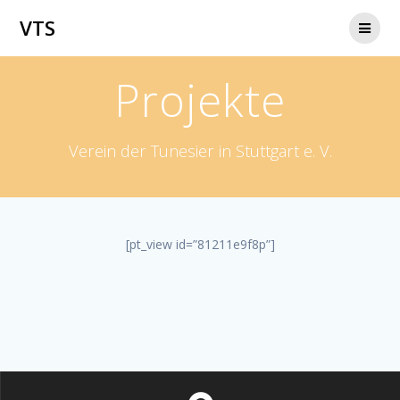
Zum
VTS
Inhalt
springen
Projekte
Verein der Tunesier in Stuttgart e. V.
[pt_view id=”81211e9f8p”]